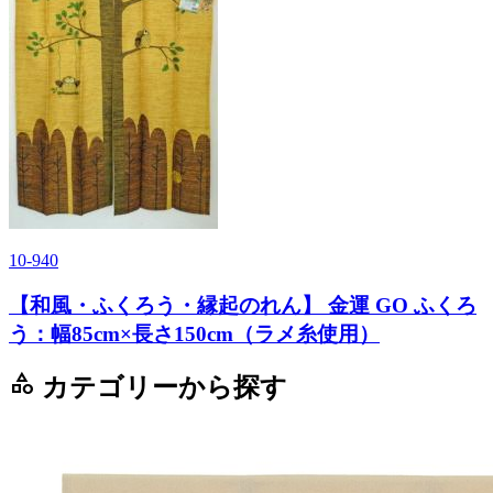
10-940
【和風・ふくろう・縁起のれん】 金運 GO ふくろ
う：幅85cm×長さ150cm（ラメ糸使用）
category
カテゴリーから探す