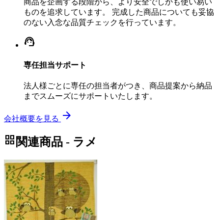
商品を企画する段階から、より安全でしかも使い易い
ものを追求しています。 完成した商品についても妥協
のない入念な品質チェックを行っています。
support_agent
専任担当サポート
法人様ごとに専任の担当者がつき、商品提案から納品
までスムーズにサポートいたします。
arrow_forward
会社概要を見る
grid_view
関連商品 - ラメ