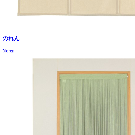
のれん
Noren