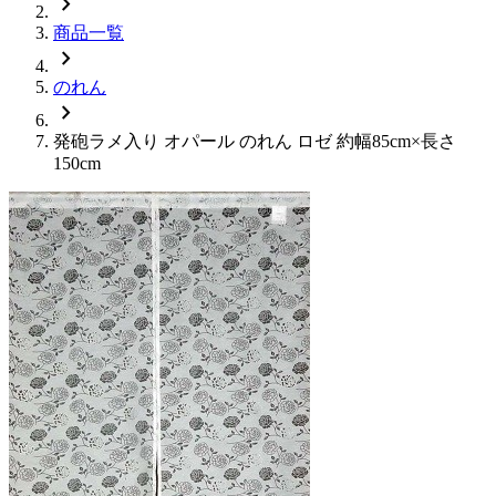
chevron_right
商品一覧
chevron_right
のれん
chevron_right
発砲ラメ入り オパール のれん ロゼ 約幅85cm×長さ
150cm