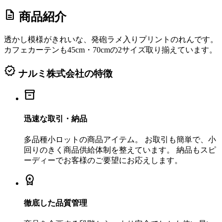
description
商品紹介
透かし模様がきれいな、発砲ラメ入りプリントのれんです。
カフェカーテンも45cm・70cmの2サイズ取り揃えています。
verified
ナルミ株式会社の特徴
inventory_2
迅速な取引・納品
多品種小ロットの商品アイテム。 お取引も簡単で、小
回りのきく商品供給体制を整えています。 納品もスピ
ーディーでお客様のご要望にお応えします。
workspace_premium
徹底した品質管理