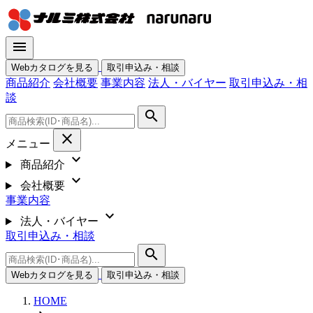
menu
Webカタログを見る
取引申込み・相談
商品紹介
会社概要
事業内容
法人・バイヤー
取引申込み・相
談
search
close
メニュー
expand_more
商品紹介
expand_more
会社概要
事業内容
expand_more
法人・バイヤー
取引申込み・相談
search
Webカタログを見る
取引申込み・相談
HOME