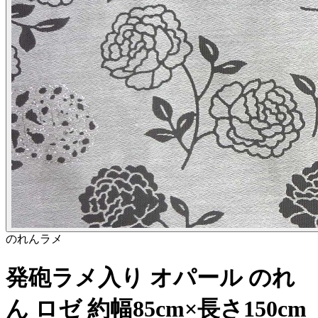
のれん
ラメ
発砲ラメ入り オパール のれ
ん ロゼ 約幅85cm×長さ150cm