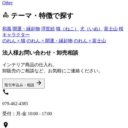
Other
category
テーマ・特徴で探す
和風
開運・縁起物
浮世絵
猫（ねこ）
犬（いぬ）
富士山
桜
キャラクター
のれん × 猫
のれん × 開運・縁起物
のれん × 富士山
法人様お問い合わせ・卸売相談
インテリア商品の仕入れ、
卸販売のご相談など、お気軽にご連絡ください。
arrow_forward
取引申込み・相談
call
079-462-4385
受付：月-金 10:00 - 17:00
location_on