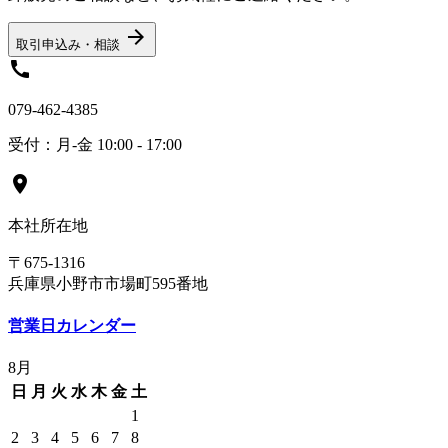
arrow_forward
取引申込み・相談
call
079-462-4385
受付：月-金 10:00 - 17:00
location_on
本社所在地
〒675-1316
兵庫県小野市市場町595番地
営業日カレンダー
8月
日
月
火
水
木
金
土
1
2
3
4
5
6
7
8