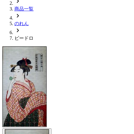
chevron_right
商品一覧
chevron_right
のれん
chevron_right
ビードロ