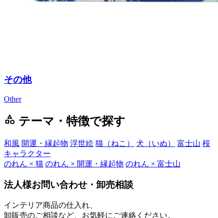
その他
Other
category
テーマ・特徴で探す
和風
開運・縁起物
浮世絵
猫（ねこ）
犬（いぬ）
富士山
桜
キャラクター
のれん × 猫
のれん × 開運・縁起物
のれん × 富士山
法人様お問い合わせ・卸売相談
インテリア商品の仕入れ、
卸販売のご相談など、お気軽にご連絡ください。