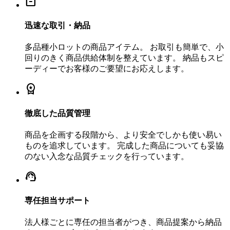
inventory_2
迅速な取引・納品
多品種小ロットの商品アイテム。 お取引も簡単で、小
回りのきく商品供給体制を整えています。 納品もスピ
ーディーでお客様のご要望にお応えします。
workspace_premium
徹底した品質管理
商品を企画する段階から、より安全でしかも使い易い
ものを追求しています。 完成した商品についても妥協
のない入念な品質チェックを行っています。
support_agent
専任担当サポート
法人様ごとに専任の担当者がつき、商品提案から納品