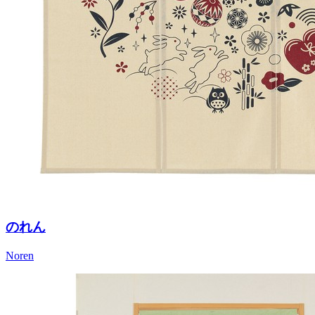
のれん
Noren