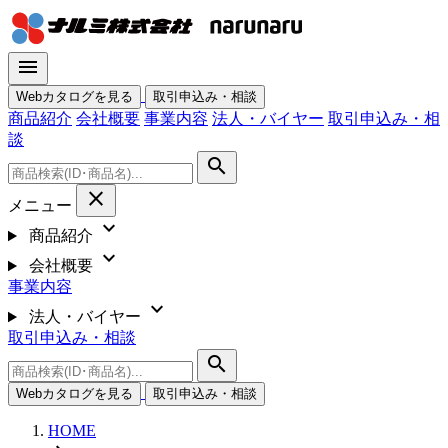
menu
Webカタログを見る
取引申込み・相談
商品紹介
会社概要
事業内容
法人・バイヤー
取引申込み・相
談
search
close
メニュー
expand_more
商品紹介
expand_more
会社概要
事業内容
expand_more
法人・バイヤー
取引申込み・相談
search
Webカタログを見る
取引申込み・相談
HOME