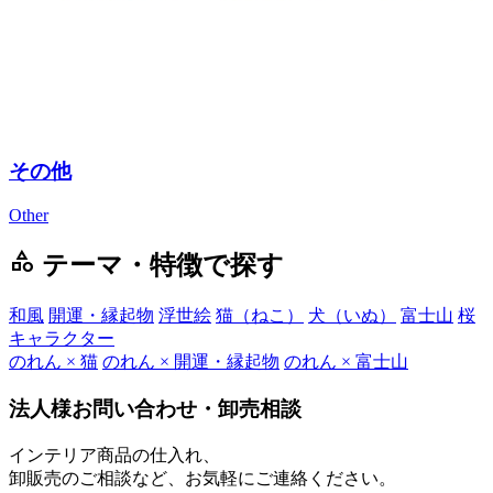
その他
Other
category
テーマ・特徴で探す
和風
開運・縁起物
浮世絵
猫（ねこ）
犬（いぬ）
富士山
桜
キャラクター
のれん × 猫
のれん × 開運・縁起物
のれん × 富士山
法人様お問い合わせ・卸売相談
インテリア商品の仕入れ、
卸販売のご相談など、お気軽にご連絡ください。