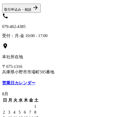
arrow_forward
取引申込み・相談
call
079-462-4385
受付：月-金 10:00 - 17:00
location_on
本社所在地
〒675-1316
兵庫県小野市市場町595番地
営業日カレンダー
8月
日
月
火
水
木
金
土
1
2
3
4
5
6
7
8