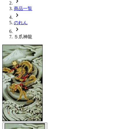
chevron_right
商品一覧
chevron_right
のれん
chevron_right
５爪神龍