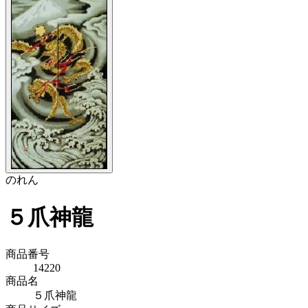
のれん
５爪神龍
商品番号
14220
商品名
５爪神龍