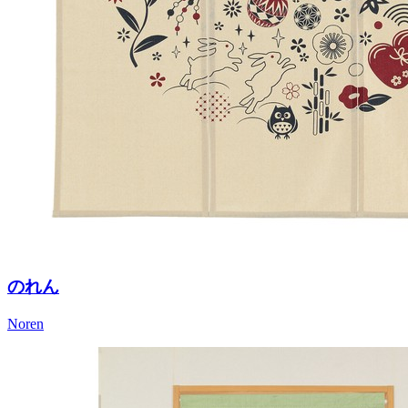
のれん
Noren