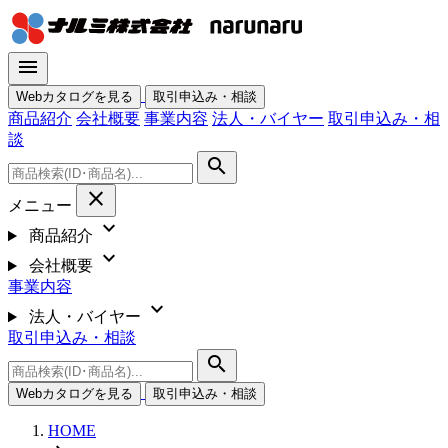
menu
Webカタログを見る
取引申込み・相談
商品紹介
会社概要
事業内容
法人・バイヤー
取引申込み・相
談
search
close
メニュー
expand_more
商品紹介
expand_more
会社概要
事業内容
expand_more
法人・バイヤー
取引申込み・相談
search
Webカタログを見る
取引申込み・相談
HOME