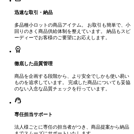
迅速な取引・納品
多品種小ロットの商品アイテム。 お取引も簡単で、小
回りのきく商品供給体制を整えています。 納品もスピ
ーディーでお客様のご要望にお応えします。
workspace_premium
徹底した品質管理
商品を企画する段階から、より安全でしかも使い易い
ものを追求しています。 完成した商品についても妥協
のない入念な品質チェックを行っています。
support_agent
専任担当サポート
法人様ごとに専任の担当者がつき、商品提案から納品
までスムーズにサポートいたします。