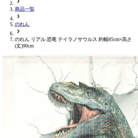
chevron_right
商品一覧
chevron_right
のれん
chevron_right
のれん リアル 恐竜 テイラノサウルス 約幅85cm×高さ
(丈)90cm