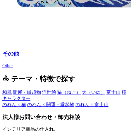
その他
Other
category
テーマ・特徴で探す
和風
開運・縁起物
浮世絵
猫（ねこ）
犬（いぬ）
富士山
桜
キャラクター
のれん × 猫
のれん × 開運・縁起物
のれん × 富士山
法人様お問い合わせ・卸売相談
インテリア商品の仕入れ、