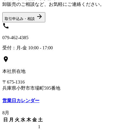
卸販売のご相談など、お気軽にご連絡ください。
arrow_forward
取引申込み・相談
call
079-462-4385
受付：月-金 10:00 - 17:00
location_on
本社所在地
〒675-1316
兵庫県小野市市場町595番地
営業日カレンダー
8月
日
月
火
水
木
金
土
1