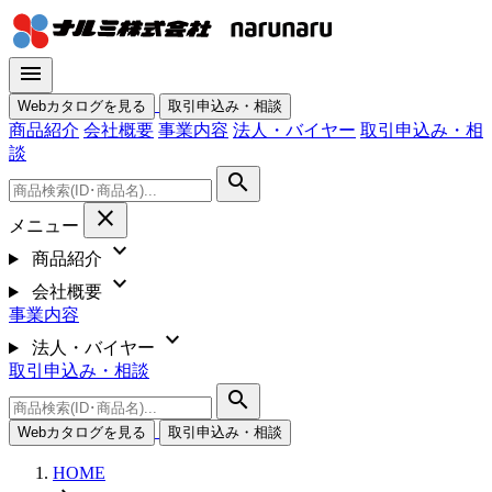
menu
Webカタログを見る
取引申込み・相談
商品紹介
会社概要
事業内容
法人・バイヤー
取引申込み・相
談
search
close
メニュー
expand_more
商品紹介
expand_more
会社概要
事業内容
expand_more
法人・バイヤー
取引申込み・相談
search
Webカタログを見る
取引申込み・相談
HOME