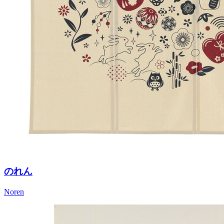
のれん
Noren