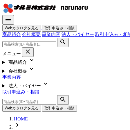
menu
Webカタログを見る
取引申込み・相談
商品紹介
会社概要
事業内容
法人・バイヤー
取引申込み・相
search
close
メニュー
expand_more
商品紹介
expand_more
会社概要
事業内容
expand_more
法人・バイヤー
取引申込み・相談
search
Webカタログを見る
取引申込み・相談
HOME
chevron_right