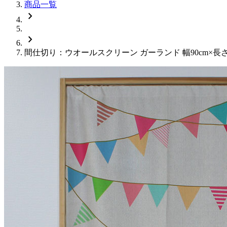
商品一覧
chevron_right
chevron_right
間仕切り：ウオールスクリーン ガーランド 幅90cm×長さ1