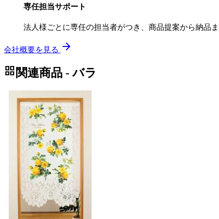
専任担当サポート
法人様ごとに専任の担当者がつき、商品提案から納品ま
arrow_forward
会社概要を見る
grid_view
関連商品 - バラ