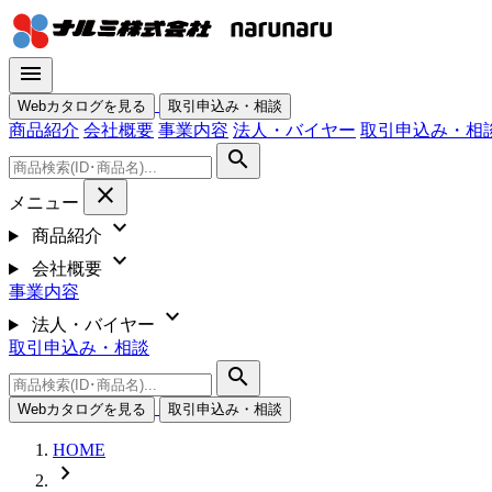
menu
Webカタログを見る
取引申込み・相談
商品紹介
会社概要
事業内容
法人・バイヤー
取引申込み・相
search
close
メニュー
expand_more
商品紹介
expand_more
会社概要
事業内容
expand_more
法人・バイヤー
取引申込み・相談
search
Webカタログを見る
取引申込み・相談
HOME
chevron_right