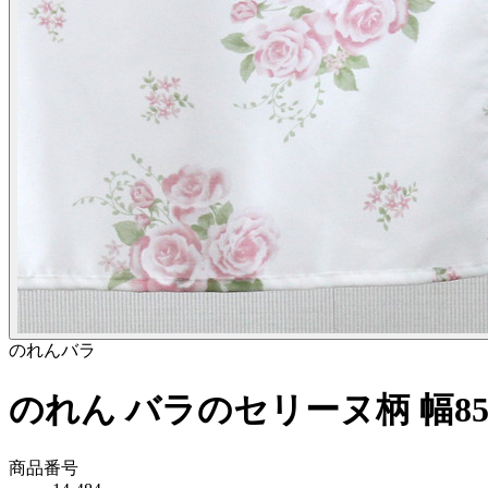
のれん
バラ
のれん バラのセリーヌ柄 幅85c
商品番号