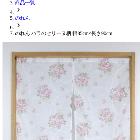
商品一覧
chevron_right
のれん
chevron_right
のれん バラのセリーヌ柄 幅85cm×長さ90cm