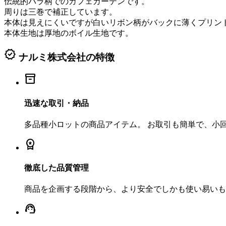
伝統的バラ柄でのカフェカーテンです。
周りは三巻で補正しています。
本体は見えにくいですが白いリボン柄がバックに薄くプリン
本体生地は厚地のボイル生地です。
verified
ナルミ株式会社の特徴
inventory_2
迅速な取引・納品
多品種小ロットの商品アイテム。 お取引も簡単で、小
workspace_premium
徹底した品質管理
商品を企画する段階から、より安全でしかも使い易いも
support_agent