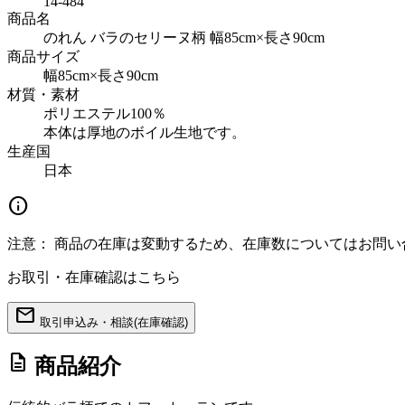
14-484
商品名
のれん バラのセリーヌ柄 幅85cm×長さ90cm
商品サイズ
幅85cm×長さ90cm
材質・素材
ポリエステル100％
本体は厚地のボイル生地です。
生産国
日本
info
注意：
商品の在庫は変動するため、在庫数についてはお問い
お取引・在庫確認はこちら
mail
取引申込み・相談(在庫確認)
description
商品紹介