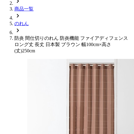
chevron_right
商品一覧
chevron_right
のれん
chevron_right
防炎 間仕切りのれん 防炎機能 ファイアディフェンス
ロング丈 長丈 日本製 ブラウン 幅100cm×高さ
(丈)250cm