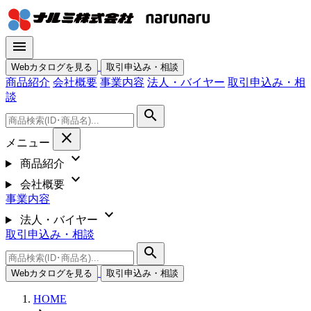
menu
Webカタログを見る
取引申込み・相談
商品紹介
会社概要
事業内容
法人・バイヤー
取引申込み・相
談
search
close
メニュー
expand_more
商品紹介
expand_more
会社概要
事業内容
expand_more
法人・バイヤー
取引申込み・相談
search
Webカタログを見る
取引申込み・相談
HOME