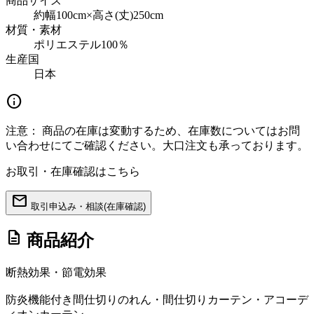
商品サイズ
約幅100cm×高さ(丈)250cm
材質・素材
ポリエステル100％
生産国
日本
info
注意：
商品の在庫は変動するため、在庫数についてはお問
い合わせにてご確認ください。大口注文も承っております。
お取引・在庫確認はこちら
mail
取引申込み・相談(在庫確認)
description
商品紹介
断熱効果・節電効果
防炎機能付き間仕切りのれん・間仕切りカーテン・アコーデ