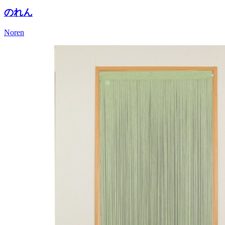
のれん
Noren