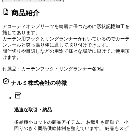
description
商品紹介
アコーディオンプリーツを綺麗に保つために形状記憶加工を
施してあります。
カーテン用フックとリングランナーが付いているのでカーテ
ンレールと突っ張り棒に通して取り付けできます。
間仕切りや目隠しなどの用途で様々な場所に掛けてご使用頂
けます。
付属品：カーテンフック・リングランナー各9個
verified
ナルミ株式会社の特徴
inventory_2
迅速な取引・納品
多品種小ロットの商品アイテム。 お取引も簡単で、小
回りのきく商品供給体制を整えています。 納品もスピ