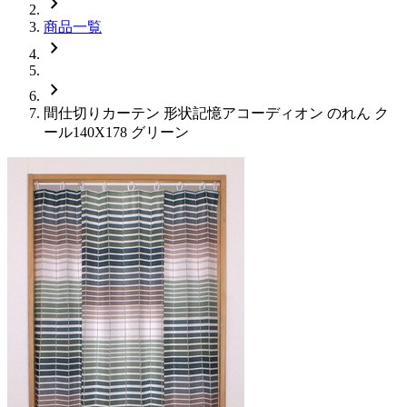
chevron_right
商品一覧
chevron_right
chevron_right
間仕切りカーテン 形状記憶アコーディオン のれん ク
ール140X178 グリーン