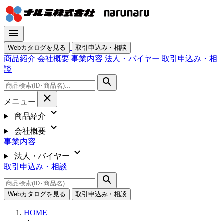
menu
Webカタログを見る
取引申込み・相談
商品紹介
会社概要
事業内容
法人・バイヤー
取引申込み・相
談
search
close
メニュー
expand_more
商品紹介
expand_more
会社概要
事業内容
expand_more
法人・バイヤー
取引申込み・相談
search
Webカタログを見る
取引申込み・相談
HOME