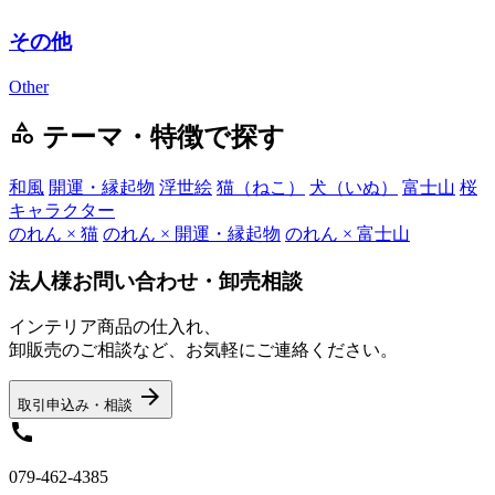
その他
Other
category
テーマ・特徴で探す
和風
開運・縁起物
浮世絵
猫（ねこ）
犬（いぬ）
富士山
桜
キャラクター
のれん × 猫
のれん × 開運・縁起物
のれん × 富士山
法人様お問い合わせ・卸売相談
インテリア商品の仕入れ、
卸販売のご相談など、お気軽にご連絡ください。
arrow_forward
取引申込み・相談
call
079-462-4385