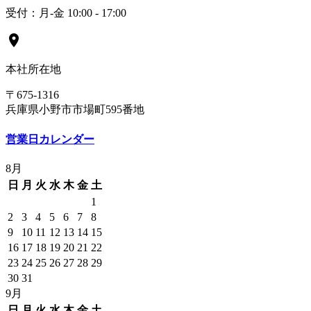
受付：月-金 10:00 - 17:00
location_on
本社所在地
〒675-1316
兵庫県小野市市場町595番地
営業日カレンダー
8月
日
月
火
水
木
金
土
1
2
3
4
5
6
7
8
9
10
11
12
13
14
15
16
17
18
19
20
21
22
23
24
25
26
27
28
29
30
31
9月
日
月
火
水
木
金
土