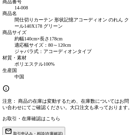
商品番号
14-008
商品名
間仕切りカーテン 形状記憶アコーディオン のれん ク
ール140X178 グリーン
商品サイズ
約幅140cm×長さ178cm
適応幅サイズ：80～120cm
ジャバラ式：アコーディオンタイプ
材質・素材
ポリエステル100%
生産国
中国
info
注意：
商品の在庫は変動するため、在庫数についてはお問
い合わせにてご確認ください。大口注文も承っております。
お取引・在庫確認はこちら
mail
取引申込み・相談(在庫確認)