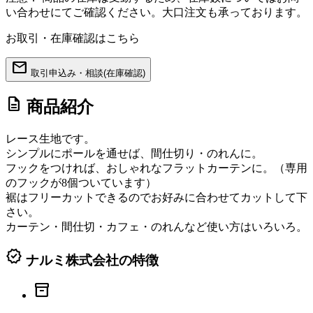
い合わせにてご確認ください。大口注文も承っております。
お取引・在庫確認はこちら
mail
取引申込み・相談(在庫確認)
description
商品紹介
レース生地です。
シンプルにポールを通せば、間仕切り・のれんに。
フックをつければ、おしゃれなフラットカーテンに。（専用
のフックが8個ついています）
裾はフリーカットできるのでお好みに合わせてカットして下
さい。
カーテン・間仕切・カフェ・のれんなど使い方はいろいろ。
verified
ナルミ株式会社の特徴
inventory_2