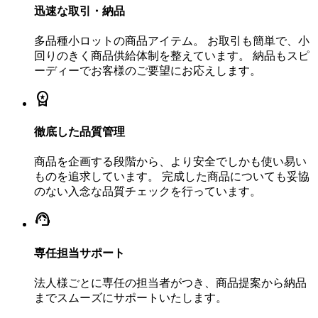
迅速な取引・納品
多品種小ロットの商品アイテム。 お取引も簡単で、小
回りのきく商品供給体制を整えています。 納品もスピ
ーディーでお客様のご要望にお応えします。
workspace_premium
徹底した品質管理
商品を企画する段階から、より安全でしかも使い易い
ものを追求しています。 完成した商品についても妥協
のない入念な品質チェックを行っています。
support_agent
専任担当サポート
法人様ごとに専任の担当者がつき、商品提案から納品
までスムーズにサポートいたします。