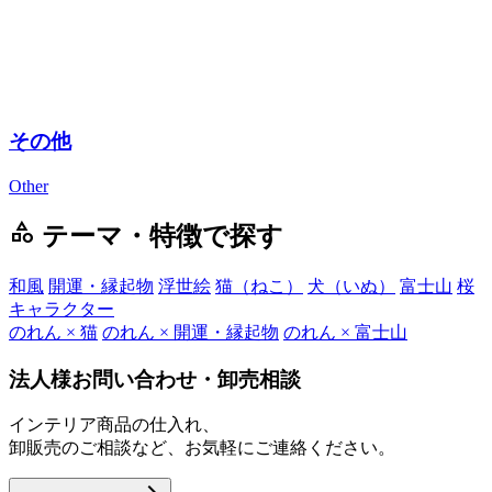
その他
Other
category
テーマ・特徴で探す
和風
開運・縁起物
浮世絵
猫（ねこ）
犬（いぬ）
富士山
桜
キャラクター
のれん × 猫
のれん × 開運・縁起物
のれん × 富士山
法人様お問い合わせ・卸売相談
インテリア商品の仕入れ、
卸販売のご相談など、お気軽にご連絡ください。