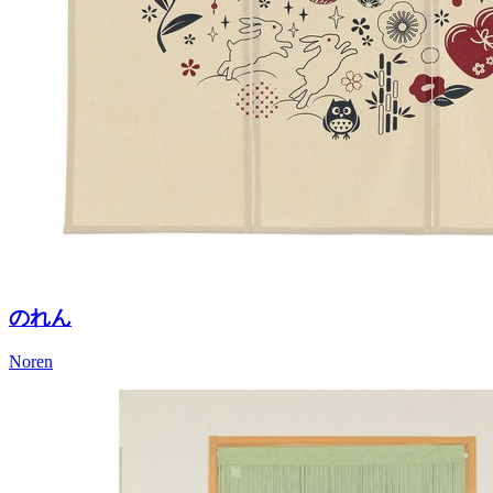
のれん
Noren