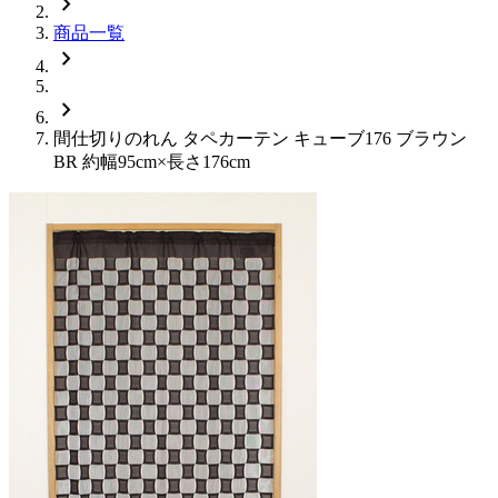
chevron_right
商品一覧
chevron_right
chevron_right
間仕切りのれん タペカーテン キューブ176 ブラウン
BR 約幅95cm×長さ176cm