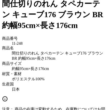
間仕切りのれん タペカーテ
ン キューブ176 ブラウン BR
約幅95cm×長さ176cm
商品番号
11-248
商品名
間仕切りのれん タペカーテン キューブ176 ブラウン
BR 約幅95cm×長さ176cm
商品サイズ
約幅95cm×長さ176cm
材質・素材
ポリエステル100%
生産国
日本
info
注意：
商品の在庫は変動するため、在庫数についてはお問