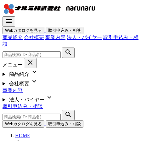
menu
Webカタログを見る
取引申込み・相談
商品紹介
会社概要
事業内容
法人・バイヤー
取引申込み・相
談
search
close
メニュー
expand_more
商品紹介
expand_more
会社概要
事業内容
expand_more
法人・バイヤー
取引申込み・相談
search
Webカタログを見る
取引申込み・相談
HOME