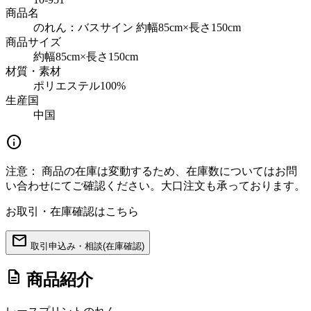
商品名
のれん：バスサイン 約幅85cm×長さ150cm
商品サイズ
約幅85cm×長さ150cm
材質・素材
ポリエステル100%
生産国
中国
info
注意：
商品の在庫は変動するため、在庫数についてはお問
い合わせにてご確認ください。大口注文も承っております。
お取引・在庫確認はこちら
mail
取引申込み・相談(在庫確認)
description
商品紹介