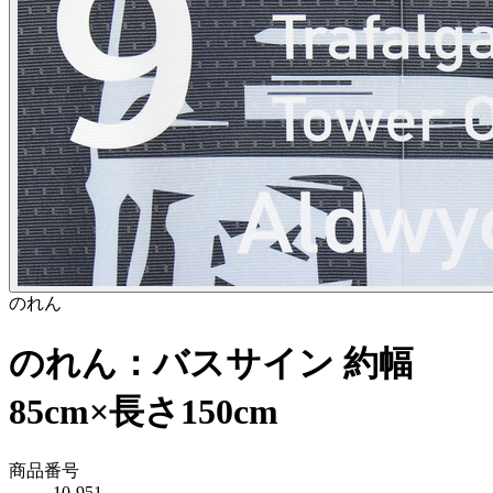
のれん
のれん：バスサイン 約幅
85cm×長さ150cm
商品番号
10-951