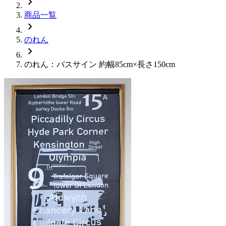
chevron_right
商品一覧
chevron_right
のれん
chevron_right
のれん：バスサイン 約幅85cm×長さ150cm