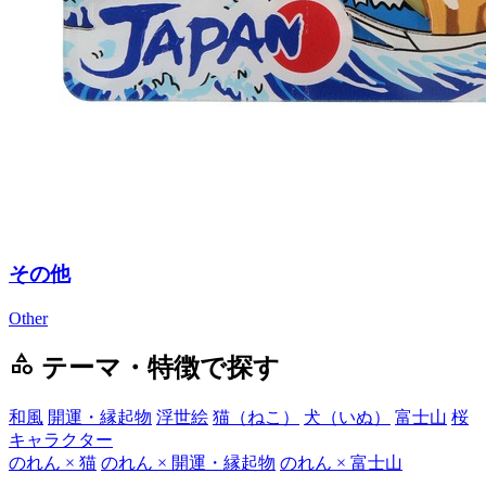
その他
Other
category
テーマ・特徴で探す
和風
開運・縁起物
浮世絵
猫（ねこ）
犬（いぬ）
富士山
桜
キャラクター
のれん × 猫
のれん × 開運・縁起物
のれん × 富士山