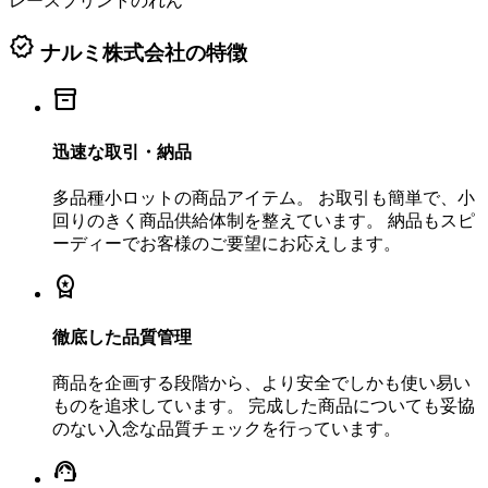
レースプリントのれん
verified
ナルミ株式会社の特徴
inventory_2
迅速な取引・納品
多品種小ロットの商品アイテム。 お取引も簡単で、小
回りのきく商品供給体制を整えています。 納品もスピ
ーディーでお客様のご要望にお応えします。
workspace_premium
徹底した品質管理
商品を企画する段階から、より安全でしかも使い易い
ものを追求しています。 完成した商品についても妥協
のない入念な品質チェックを行っています。
support_agent