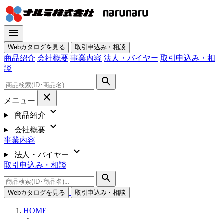
menu
Webカタログを見る
取引申込み・相談
商品紹介
会社概要
事業内容
法人・バイヤー
取引申込み・相
談
search
close
メニュー
expand_more
商品紹介
expand_more
会社概要
事業内容
expand_more
法人・バイヤー
取引申込み・相談
search
Webカタログを見る
取引申込み・相談
HOME