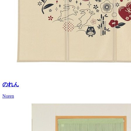
のれん
Noren