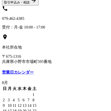
arrow_forward
取引申込み・相談
call
079-462-4385
受付：月-金 10:00 - 17:00
location_on
本社所在地
〒675-1316
兵庫県小野市市場町595番地
営業日カレンダー
8月
日
月
火
水
木
金
土
1
2
3
4
5
6
7
8
9
10
11
12
13
14
15
16
17
18
19
20
21
22