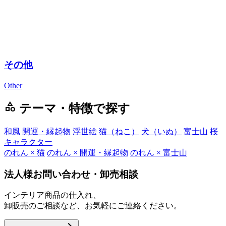
その他
Other
category
テーマ・特徴で探す
和風
開運・縁起物
浮世絵
猫（ねこ）
犬（いぬ）
富士山
桜
キャラクター
のれん × 猫
のれん × 開運・縁起物
のれん × 富士山
法人様お問い合わせ・卸売相談
インテリア商品の仕入れ、
卸販売のご相談など、お気軽にご連絡ください。