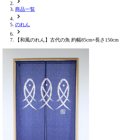
chevron_right
商品一覧
chevron_right
のれん
chevron_right
【和風のれん】古代の魚 約幅85cm×長さ150cm