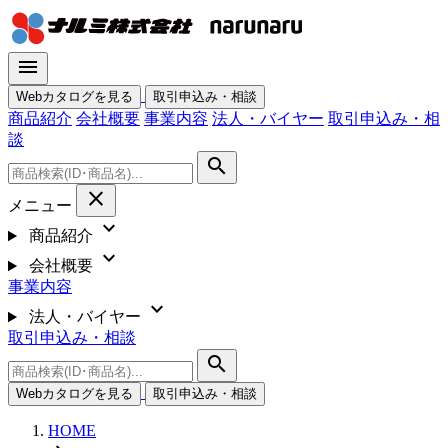
menu
Webカタログを見る
取引申込み・相談
商品紹介
会社概要
事業内容
法人・バイヤー
取引申込み・相
談
search
close
メニュー
expand_more
商品紹介
expand_more
会社概要
事業内容
expand_more
法人・バイヤー
取引申込み・相談
search
Webカタログを見る
取引申込み・相談
HOME