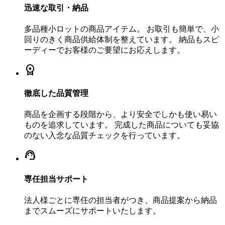
迅速な取引・納品
多品種小ロットの商品アイテム。 お取引も簡単で、小
回りのきく商品供給体制を整えています。 納品もスピ
ーディーでお客様のご要望にお応えします。
workspace_premium
徹底した品質管理
商品を企画する段階から、より安全でしかも使い易い
ものを追求しています。 完成した商品についても妥協
のない入念な品質チェックを行っています。
support_agent
専任担当サポート
法人様ごとに専任の担当者がつき、商品提案から納品
までスムーズにサポートいたします。