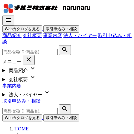
menu
Webカタログを見る
取引申込み・相談
商品紹介
会社概要
事業内容
法人・バイヤー
取引申込み・相
談
search
close
メニュー
expand_more
商品紹介
expand_more
会社概要
事業内容
expand_more
法人・バイヤー
取引申込み・相談
search
Webカタログを見る
取引申込み・相談
HOME