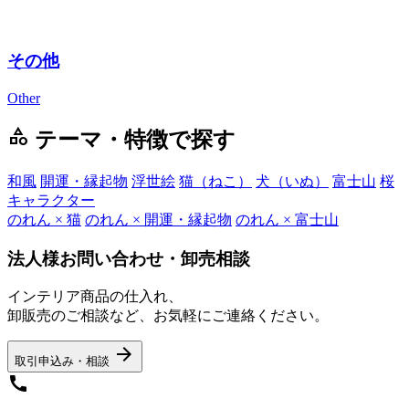
その他
Other
category
テーマ・特徴で探す
和風
開運・縁起物
浮世絵
猫（ねこ）
犬（いぬ）
富士山
桜
キャラクター
のれん × 猫
のれん × 開運・縁起物
のれん × 富士山
法人様お問い合わせ・卸売相談
インテリア商品の仕入れ、
卸販売のご相談など、お気軽にご連絡ください。
arrow_forward
取引申込み・相談
call