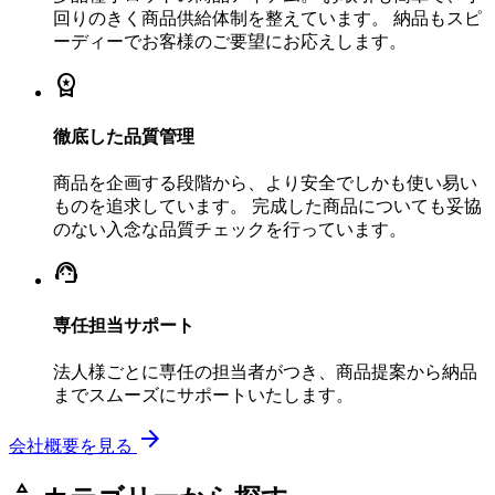
回りのきく商品供給体制を整えています。 納品もスピ
ーディーでお客様のご要望にお応えします。
workspace_premium
徹底した品質管理
商品を企画する段階から、より安全でしかも使い易い
ものを追求しています。 完成した商品についても妥協
のない入念な品質チェックを行っています。
support_agent
専任担当サポート
法人様ごとに専任の担当者がつき、商品提案から納品
までスムーズにサポートいたします。
arrow_forward
会社概要を見る
category