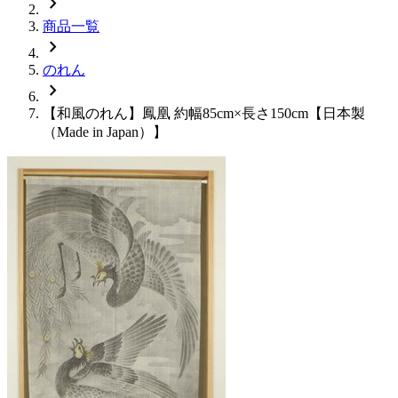
chevron_right
商品一覧
chevron_right
のれん
chevron_right
【和風のれん】鳳凰 約幅85cm×長さ150cm【日本製
（Made in Japan）】