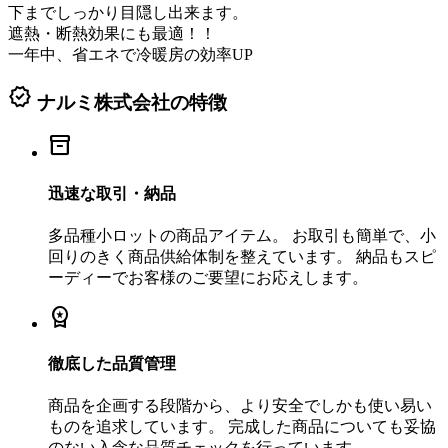
下までしっかり目隠し出来ます。
遮熱・断熱効果にも最適！！
一年中、省エネで冷暖房の効率UP
verified
ナルミ株式会社の特徴
inventory_2
迅速な取引・納品
多品種小ロットの商品アイテム。 お取引も簡単で、小
回りのきく商品供給体制を整えています。 納品もスピ
ーディーでお客様のご要望にお応えします。
workspace_premium
徹底した品質管理
商品を企画する段階から、より安全でしかも使い易い
ものを追求しています。 完成した商品についても妥協
のない入念な品質チェックを行っています。