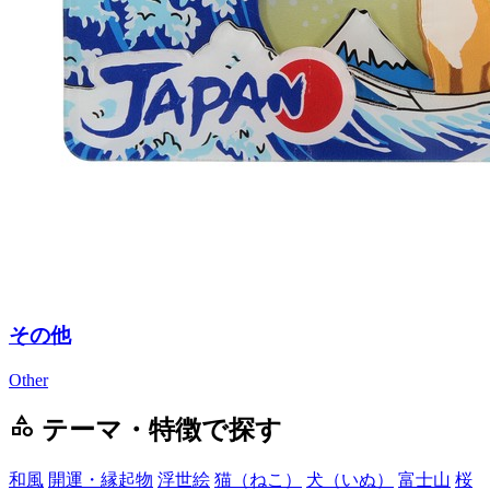
その他
Other
category
テーマ・特徴で探す
和風
開運・縁起物
浮世絵
猫（ねこ）
犬（いぬ）
富士山
桜