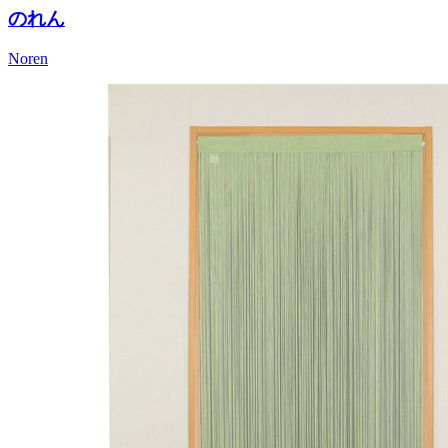
のれん
Noren