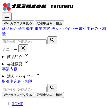
menu
Webカタログを見る
取引申込み・相談
商品紹介
会社概要
事業内容
法人・バイヤー
取引申込み・相
談
search
close
メニュー
expand_more
商品紹介
expand_more
会社概要
事業内容
expand_more
法人・バイヤー
取引申込み・相談
search
Webカタログを見る
取引申込み・相談
HOME