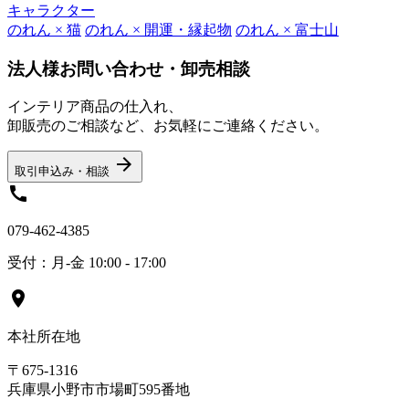
キャラクター
のれん × 猫
のれん × 開運・縁起物
のれん × 富士山
法人様お問い合わせ・卸売相談
インテリア商品の仕入れ、
卸販売のご相談など、お気軽にご連絡ください。
arrow_forward
取引申込み・相談
call
079-462-4385
受付：月-金 10:00 - 17:00
location_on
本社所在地
〒675-1316
兵庫県小野市市場町595番地