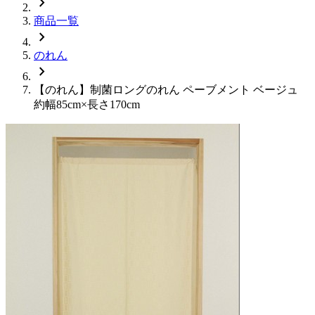
chevron_right
商品一覧
chevron_right
のれん
chevron_right
【のれん】制菌ロングのれん ペーブメント ベージュ
約幅85cm×長さ170cm