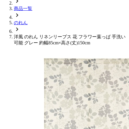
chevron_right
商品一覧
chevron_right
のれん
chevron_right
洋風 のれん リネンリーブス 花 フラワー葉っぱ 手洗い
可能 グレー 約幅85cm×高さ(丈)150cm