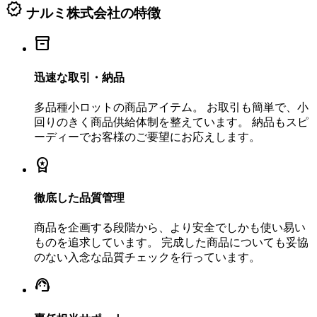
verified
ナルミ株式会社の特徴
inventory_2
迅速な取引・納品
多品種小ロットの商品アイテム。 お取引も簡単で、小
回りのきく商品供給体制を整えています。 納品もスピ
ーディーでお客様のご要望にお応えします。
workspace_premium
徹底した品質管理
商品を企画する段階から、より安全でしかも使い易い
ものを追求しています。 完成した商品についても妥協
のない入念な品質チェックを行っています。
support_agent