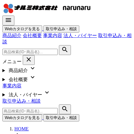
menu
Webカタログを見る
取引申込み・相談
商品紹介
会社概要
事業内容
法人・バイヤー
取引申込み・相
談
search
close
メニュー
expand_more
商品紹介
expand_more
会社概要
事業内容
expand_more
法人・バイヤー
取引申込み・相談
search
Webカタログを見る
取引申込み・相談
HOME