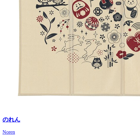
のれん
Noren