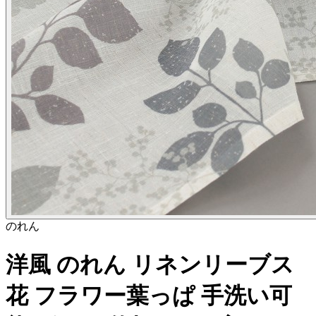
のれん
洋風 のれん リネンリーブス
花 フラワー葉っぱ 手洗い可