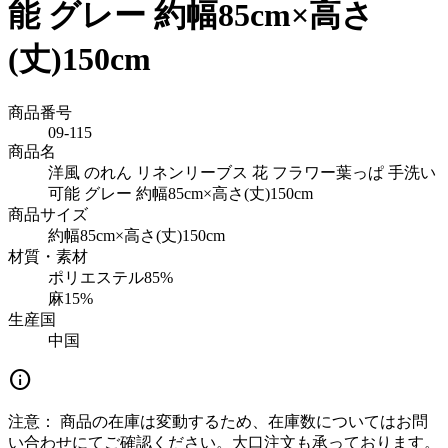
能 グレー 約幅85cm×高さ
(丈)150cm
商品番号
09-115
商品名
洋風 のれん リネンリーブス 花 フラワー葉っぱ 手洗い
可能 グレー 約幅85cm×高さ(丈)150cm
商品サイズ
約幅85cm×高さ(丈)150cm
材質・素材
ポリエステル85%
麻15%
生産国
中国
info
注意：
商品の在庫は変動するため、在庫数についてはお問
い合わせにてご確認ください。大口注文も承っております。