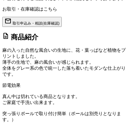
お取引・在庫確認はこちら
mail
取引申込み・相談(在庫確認)
description
商品紹介
麻の入った自然な風合いの生地に、花・葉っぱなど植物をプ
リントしました。
薄手の生地で、麻の風合いが感じられます。
全体をグレー系の色で統一した落ち着いたモダンな仕上がり
です。
節電効果
真ん中は切れている商品となります。
ご家庭で手洗い出来ます。
突っ張りポールで取り付け簡単（ポールは別売りとなりま
す。）