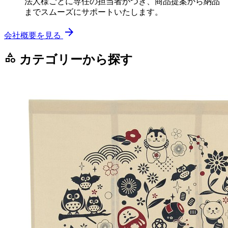
法人様ごとに専任の担当者がつき、商品提案から納品
までスムーズにサポートいたします。
arrow_forward
会社概要を見る
category
カテゴリーから探す