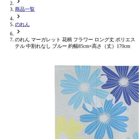
chevron_right
商品一覧
chevron_right
のれん
chevron_right
のれん マーガレット 花柄 フラワー ロング丈 ポリエス
テル 中割れなし ブルー 約幅85cm×高さ（丈）170cm