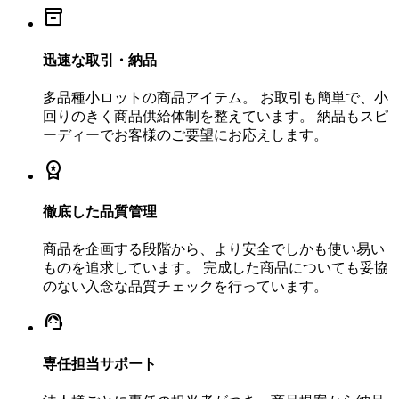
inventory_2
迅速な取引・納品
多品種小ロットの商品アイテム。 お取引も簡単で、小
回りのきく商品供給体制を整えています。 納品もスピ
ーディーでお客様のご要望にお応えします。
workspace_premium
徹底した品質管理
商品を企画する段階から、より安全でしかも使い易い
ものを追求しています。 完成した商品についても妥協
のない入念な品質チェックを行っています。
support_agent
専任担当サポート