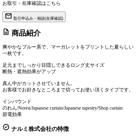
お取引・在庫確認はこちら
mail
取引申込み・相談(在庫確認)
description
商品紹介
爽やかなブルー系で、マーガレットをプリントした夏らしい
一枚です。
足元までしっかり目隠しできるロング丈サイズ
断熱・遮熱効果がアップ
真ん中がカットさせていません。
お客様でお好きなところまで切ってお使い頂くタイプです。
インバウンド
のれん/Noren/Japanese curtain/Japanese tapestry/Shop curtain
節電効果
verified
ナルミ株式会社の特徴