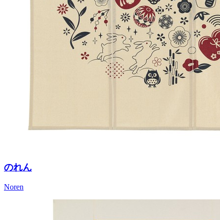
のれん
Noren