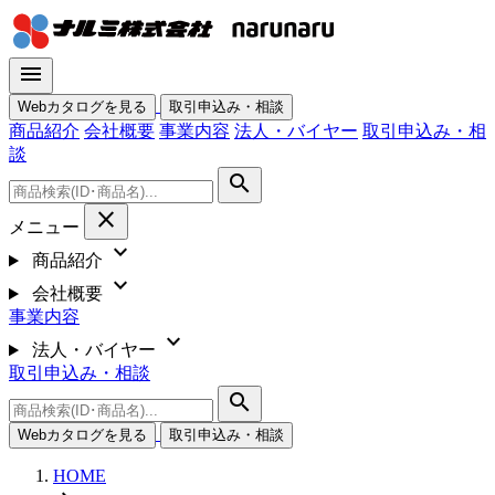
menu
Webカタログを見る
取引申込み・相談
商品紹介
会社概要
事業内容
法人・バイヤー
取引申込み・相
談
search
close
メニュー
expand_more
商品紹介
expand_more
会社概要
事業内容
expand_more
法人・バイヤー
取引申込み・相談
search
Webカタログを見る
取引申込み・相談
HOME