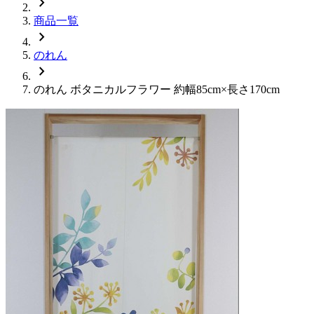
chevron_right
商品一覧
chevron_right
のれん
chevron_right
のれん ボタニカルフラワー 約幅85cm×長さ170cm