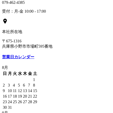
079-462-4385
受付：月-金 10:00 - 17:00
location_on
本社所在地
〒675-1316
兵庫県小野市市場町595番地
営業日カレンダー
8月
日
月
火
水
木
金
土
1
2
3
4
5
6
7
8
9
10
11
12
13
14
15
16
17
18
19
20
21
22
23
24
25
26
27
28
29
30
31
9月