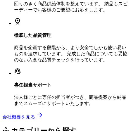
回りのきく商品供給体制を整えています。 納品もスピ
ーディーでお客様のご要望にお応えします。
workspace_premium
徹底した品質管理
商品を企画する段階から、より安全でしかも使い易い
ものを追求しています。 完成した商品についても妥協
のない入念な品質チェックを行っています。
support_agent
専任担当サポート
法人様ごとに専任の担当者がつき、商品提案から納品
までスムーズにサポートいたします。
arrow_forward
会社概要を見る
category
カテゴリーから探す