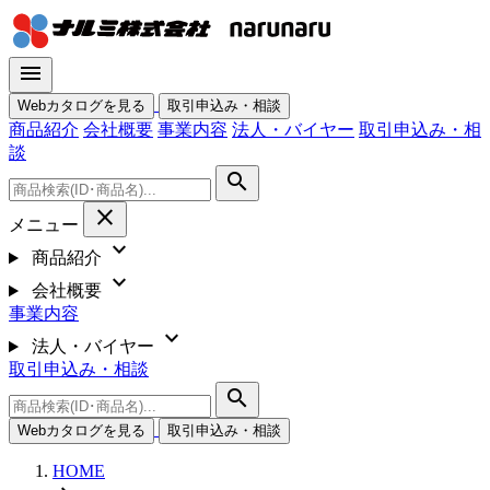
menu
Webカタログを見る
取引申込み・相談
商品紹介
会社概要
事業内容
法人・バイヤー
取引申込み・相
談
search
close
メニュー
expand_more
商品紹介
expand_more
会社概要
事業内容
expand_more
法人・バイヤー
取引申込み・相談
search
Webカタログを見る
取引申込み・相談
HOME