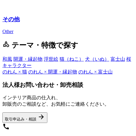
その他
Other
category
テーマ・特徴で探す
和風
開運・縁起物
浮世絵
猫（ねこ）
犬（いぬ）
富士山
桜
キャラクター
のれん × 猫
のれん × 開運・縁起物
のれん × 富士山
法人様お問い合わせ・卸売相談
インテリア商品の仕入れ、
卸販売のご相談など、お気軽にご連絡ください。
arrow_forward
取引申込み・相談
call