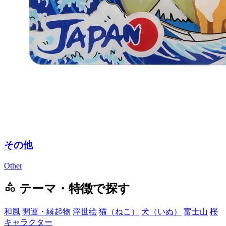
その他
Other
category
テーマ・特徴で探す
和風
開運・縁起物
浮世絵
猫（ねこ）
犬（いぬ）
富士山
桜
キャラクター