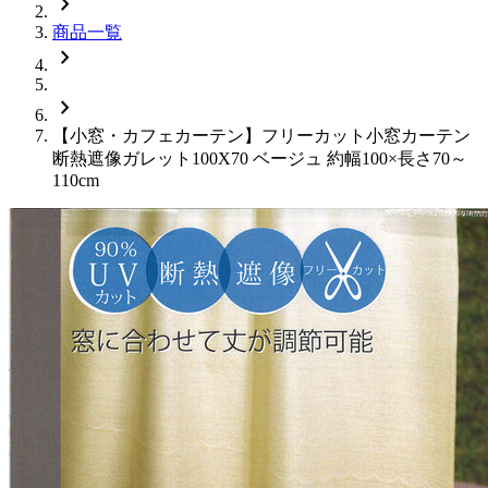
chevron_right
商品一覧
chevron_right
chevron_right
【小窓・カフェカーテン】フリーカット小窓カーテン
断熱遮像ガレット100X70 ベージュ 約幅100×長さ70～
110cm