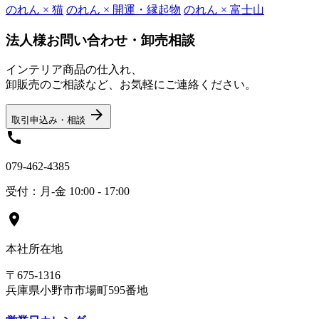
のれん × 猫
のれん × 開運・縁起物
のれん × 富士山
法人様お問い合わせ・卸売相談
インテリア商品の仕入れ、
卸販売のご相談など、お気軽にご連絡ください。
arrow_forward
取引申込み・相談
call
079-462-4385
受付：月-金 10:00 - 17:00
location_on
本社所在地
〒675-1316
兵庫県小野市市場町595番地