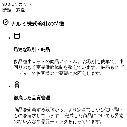
90％UVカット
断熱・遮像
verified
ナルミ株式会社の特徴
inventory_2
迅速な取引・納品
多品種小ロットの商品アイテム。 お取引も簡単で、小
回りのきく商品供給体制を整えています。 納品もスピ
ーディーでお客様のご要望にお応えします。
workspace_premium
徹底した品質管理
商品を企画する段階から、より安全でしかも使い易い
ものを追求しています。 完成した商品についても妥協
のない入念な品質チェックを行っています。