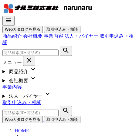
menu
Webカタログを見る
取引申込み・相談
商品紹介
会社概要
事業内容
法人・バイヤー
取引申込み・相
談
search
close
メニュー
expand_more
商品紹介
expand_more
会社概要
事業内容
expand_more
法人・バイヤー
取引申込み・相談
search
Webカタログを見る
取引申込み・相談
HOME