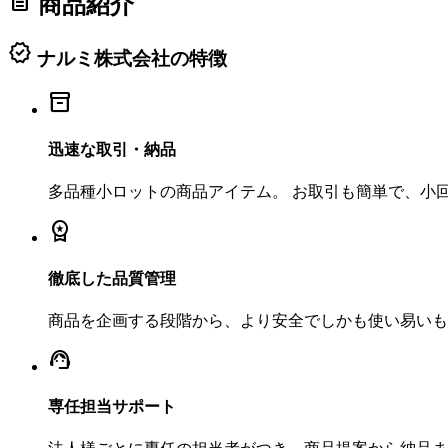
description
商品紹介
verified
ナルミ株式会社の特徴
inventory_2
迅速な取引・納品
多品種小ロットの商品アイテム。 お取引も簡単で、小
workspace_premium
徹底した品質管理
商品を企画する段階から、より安全でしかも使い易いも
support_agent
専任担当サポート