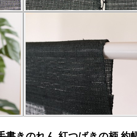
きのれん 紅つばきの柄 約幅85