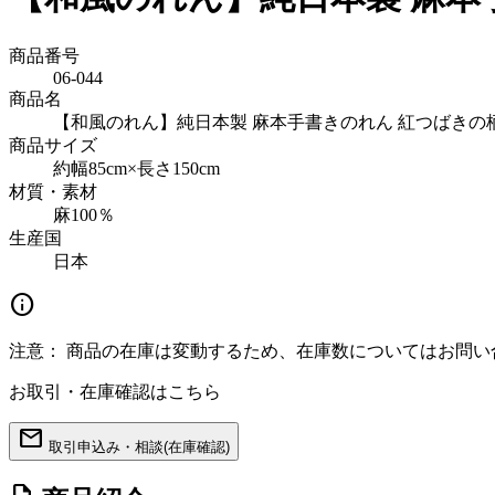
商品番号
06-044
商品名
【和風のれん】純日本製 麻本手書きのれん 紅つばきの柄 約
商品サイズ
約幅85cm×長さ150cm
材質・素材
麻100％
生産国
日本
info
注意：
商品の在庫は変動するため、在庫数についてはお問い
お取引・在庫確認はこちら
mail
取引申込み・相談(在庫確認)