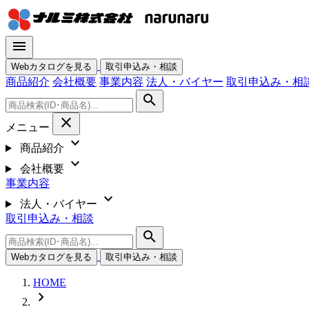
menu
Webカタログを見る
取引申込み・相談
商品紹介
会社概要
事業内容
法人・バイヤー
取引申込み・相
search
close
メニュー
expand_more
商品紹介
expand_more
会社概要
事業内容
expand_more
法人・バイヤー
取引申込み・相談
search
Webカタログを見る
取引申込み・相談
HOME
chevron_right