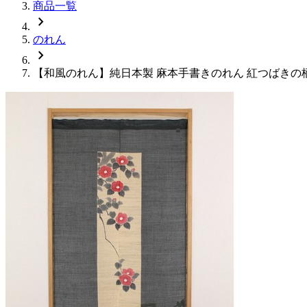
商品一覧
chevron_right
のれん
chevron_right
【和風のれん】純日本製 麻本手書きのれん 紅つばきの柄 約