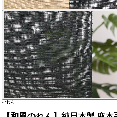
のれん
【和風のれん】純日本製 麻本手書