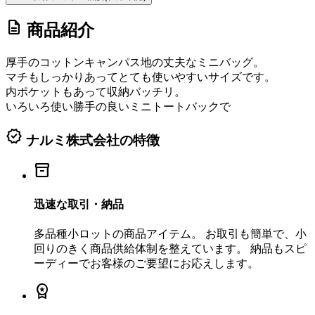
description
商品紹介
厚手のコットンキャンパス地の丈夫なミニバッグ。
マチもしっかりあってとても使いやすいサイズです。
内ポケットもあって収納バッチリ。
いろいろ使い勝手の良いミニトートバックで
verified
ナルミ株式会社の特徴
inventory_2
迅速な取引・納品
多品種小ロットの商品アイテム。 お取引も簡単で、小
回りのきく商品供給体制を整えています。 納品もスピ
ーディーでお客様のご要望にお応えします。
workspace_premium