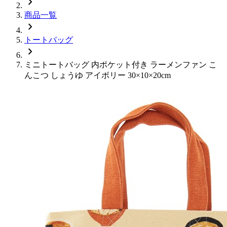
chevron_right
商品一覧
chevron_right
トートバッグ
chevron_right
ミニトートバッグ 内ポケット付き ラーメンファン こ
んこつ しょうゆ アイボリー 30×10×20cm