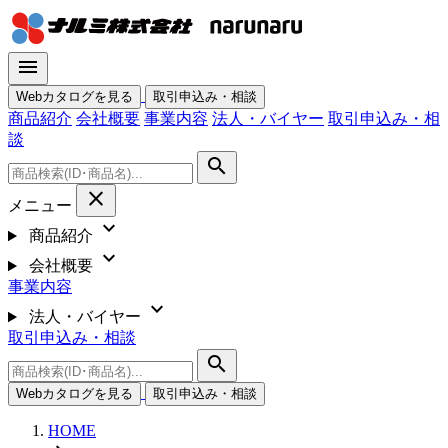
menu
Webカタログを見る
取引申込み・相談
商品紹介
会社概要
事業内容
法人・バイヤー
取引申込み・相
談
search
close
メニュー
expand_more
商品紹介
expand_more
会社概要
事業内容
expand_more
法人・バイヤー
取引申込み・相談
search
Webカタログを見る
取引申込み・相談
HOME