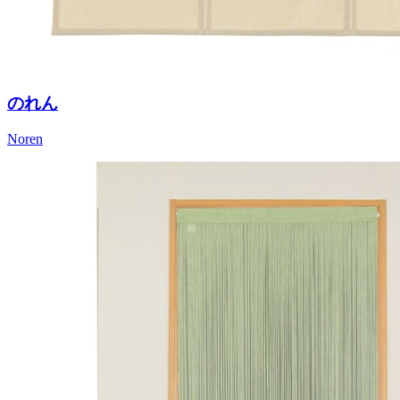
のれん
Noren