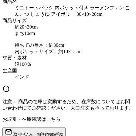
商品名
ミニトートバッグ 内ポケット付き ラーメンファン こ
んこつ しょうゆ アイボリー 30×10×20cm
商品サイズ
約20×30cm
まち10cm
持ちての長さ：約30cm
内ポケットサイズ：約10×12cm
材質・素材
綿100％
生産国
インド
info
注意：
商品の在庫は変動するため、在庫数についてはお問
い合わせにてご確認ください。大口注文も承っております。
お取引・在庫確認はこちら
mail
取引申込み・相談(在庫確認)