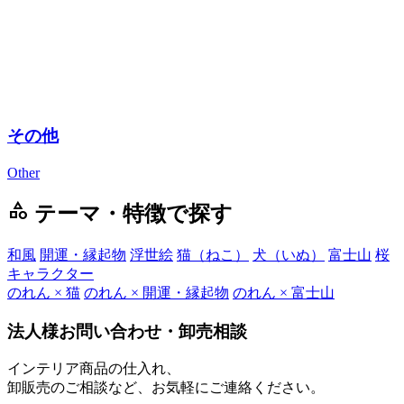
その他
Other
category
テーマ・特徴で探す
和風
開運・縁起物
浮世絵
猫（ねこ）
犬（いぬ）
富士山
桜
キャラクター
のれん × 猫
のれん × 開運・縁起物
のれん × 富士山
法人様お問い合わせ・卸売相談
インテリア商品の仕入れ、
卸販売のご相談など、お気軽にご連絡ください。