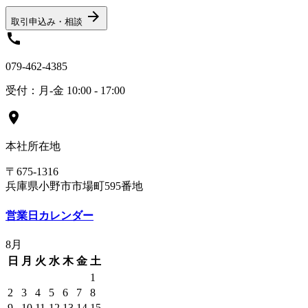
arrow_forward
取引申込み・相談
call
079-462-4385
受付：月-金 10:00 - 17:00
location_on
本社所在地
〒675-1316
兵庫県小野市市場町595番地
営業日カレンダー
8月
日
月
火
水
木
金
土
1
2
3
4
5
6
7
8
9
10
11
12
13
14
15