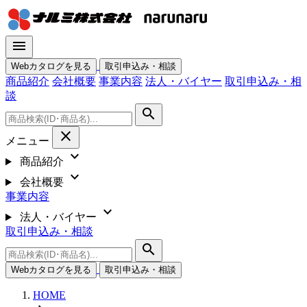
menu
Webカタログを見る
取引申込み・相談
商品紹介
会社概要
事業内容
法人・バイヤー
取引申込み・相
談
search
close
メニュー
expand_more
商品紹介
expand_more
会社概要
事業内容
expand_more
法人・バイヤー
取引申込み・相談
search
Webカタログを見る
取引申込み・相談
HOME