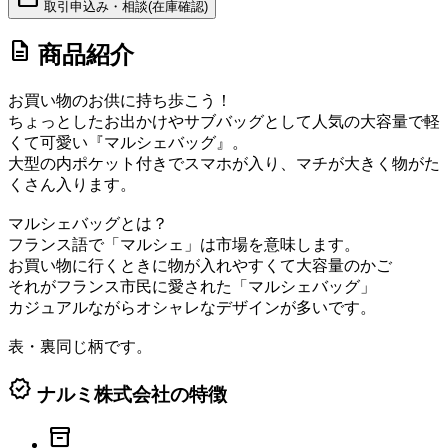
取引申込み・相談(在庫確認)
description
商品紹介
お買い物のお供に持ち歩こう！
ちょっとしたお出かけやサブバッグとして人気の大容量で軽
くて可愛い『マルシェバッグ』。
大型の内ポケット付きでスマホが入り、マチが大きく物がた
くさん入ります。
マルシェバッグとは？
フランス語で「マルシェ」は市場を意味します。
お買い物に行くときに物が入れやすくて大容量のかご
それがフランス市民に愛された「マルシェバッグ」
カジュアルながらオシャレなデザインが多いです。
表・裏同じ柄です。
verified
ナルミ株式会社の特徴
inventory_2