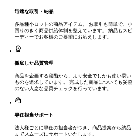
迅速な取引・納品
多品種小ロットの商品アイテム。 お取引も簡単で、小
回りのきく商品供給体制を整えています。 納品もスピ
ーディーでお客様のご要望にお応えします。
workspace_premium
徹底した品質管理
商品を企画する段階から、より安全でしかも使い易い
ものを追求しています。 完成した商品についても妥協
のない入念な品質チェックを行っています。
support_agent
専任担当サポート
法人様ごとに専任の担当者がつき、商品提案から納品
までスムーズにサポートいたします。