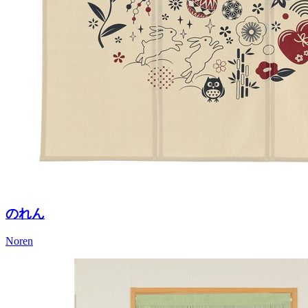
のれん
Noren