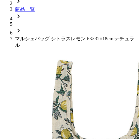
chevron_right
商品一覧
chevron_right
chevron_right
マルシェバッグ シトラスレモン 63×32×18cm ナチュラ
ル