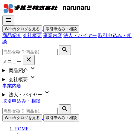
menu
Webカタログを見る
取引申込み・相談
商品紹介
会社概要
事業内容
法人・バイヤー
取引申込み・相
談
search
close
メニュー
expand_more
商品紹介
expand_more
会社概要
事業内容
expand_more
法人・バイヤー
取引申込み・相談
search
Webカタログを見る
取引申込み・相談
HOME