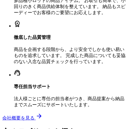
多品種小ロットの商品アイテム。 お取引も簡単で、小
回りのきく商品供給体制を整えています。 納品もスピ
ーディーでお客様のご要望にお応えします。
workspace_premium
徹底した品質管理
商品を企画する段階から、より安全でしかも使い易い
ものを追求しています。 完成した商品についても妥協
のない入念な品質チェックを行っています。
support_agent
専任担当サポート
法人様ごとに専任の担当者がつき、商品提案から納品
までスムーズにサポートいたします。
arrow_forward
会社概要を見る