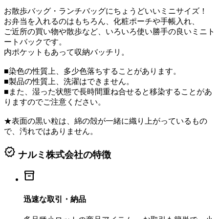
お散歩バッグ・ランチバッグにちょうどいいミニサイズ！
お弁当を入れるのはもちろん、化粧ポーチや手帳入れ、
ご近所の買い物や散歩など、いろいろ使い勝手の良いミニト
ートバックです。
内ポケットもあって収納バッチリ。
■染色の性質上、多少色落ちすることがあります。
■製品の性質上、洗濯はできません。
■また、湿った状態で長時間重ね合せると移染することがあ
りますのでご注意ください。
★表面の黒い粒は、綿の殻が一緒に織り上がっているもの
で、汚れではありません。
verified
ナルミ株式会社の特徴
inventory_2
迅速な取引・納品