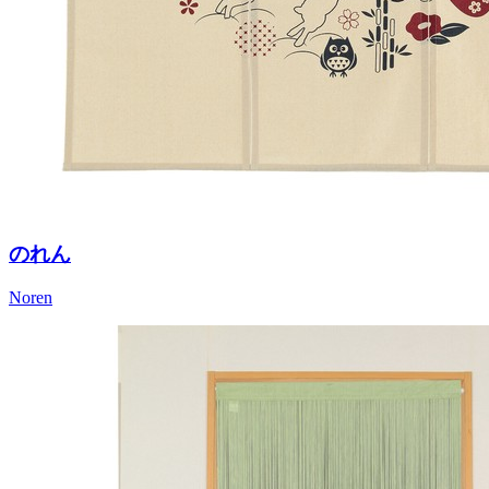
のれん
Noren