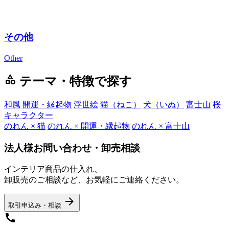
その他
Other
category
テーマ・特徴で探す
和風
開運・縁起物
浮世絵
猫（ねこ）
犬（いぬ）
富士山
桜
キャラクター
のれん × 猫
のれん × 開運・縁起物
のれん × 富士山
法人様お問い合わせ・卸売相談
インテリア商品の仕入れ、
卸販売のご相談など、お気軽にご連絡ください。
arrow_forward
取引申込み・相談
call