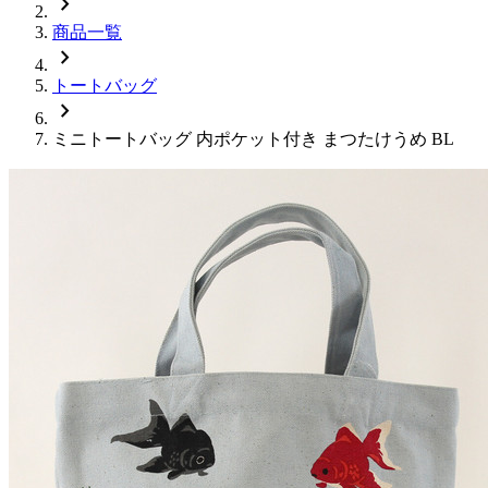
chevron_right
商品一覧
chevron_right
トートバッグ
chevron_right
ミニトートバッグ 内ポケット付き まつたけうめ BL