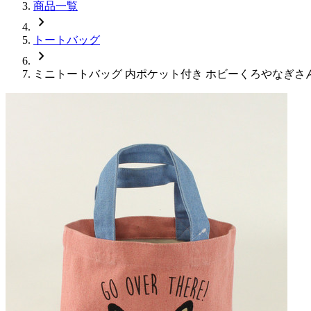
商品一覧
chevron_right
トートバッグ
chevron_right
ミニトートバッグ 内ポケット付き ホビーくろやなぎさん 