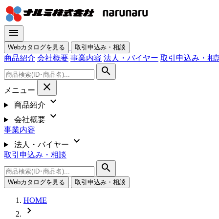
menu
Webカタログを見る
取引申込み・相談
商品紹介
会社概要
事業内容
法人・バイヤー
取引申込み・相
search
close
メニュー
expand_more
商品紹介
expand_more
会社概要
事業内容
expand_more
法人・バイヤー
取引申込み・相談
search
Webカタログを見る
取引申込み・相談
HOME
chevron_right