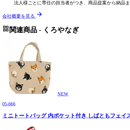
法人様ごとに専任の担当者がつき、商品提案から納品ま
arrow_forward
会社概要を見る
grid_view
関連商品 - くろやなぎ
NEW
05-666
ミニトートバッグ 内ポケット付き しばともフェイス 