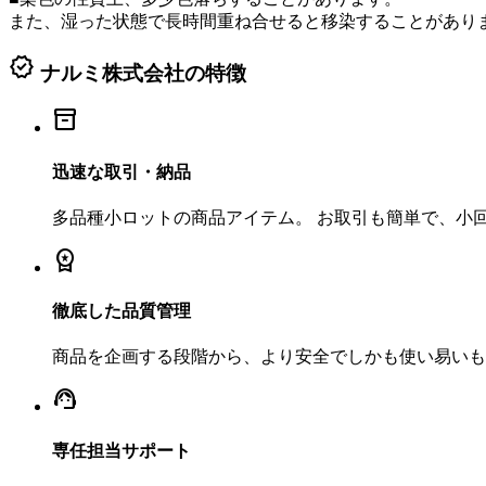
また、湿った状態で長時間重ね合せると移染することがあり
verified
ナルミ株式会社の特徴
inventory_2
迅速な取引・納品
多品種小ロットの商品アイテム。 お取引も簡単で、小
workspace_premium
徹底した品質管理
商品を企画する段階から、より安全でしかも使い易いも
support_agent
専任担当サポート