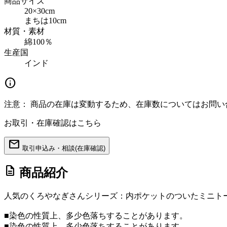
商品サイズ
20×30cm
まちは10cm
材質・素材
綿100％
生産国
インド
info
注意：
商品の在庫は変動するため、在庫数についてはお問い
お取引・在庫確認はこちら
mail
取引申込み・相談(在庫確認)
description
商品紹介
人気のくろやなぎさんシリーズ：内ポケットのついたミニト
■染色の性質上、多少色落ちすることがあります。
■染色の性質上、多少色落ちすることがあります。