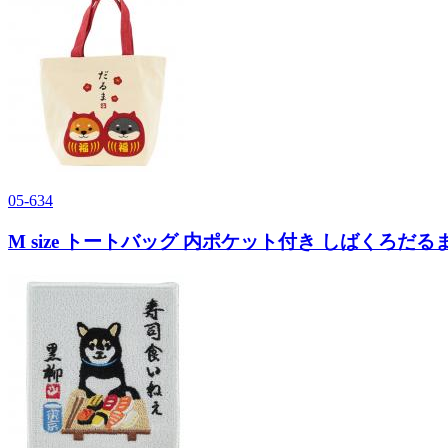
05-634
M size トートバッグ 内ポケット付き しばくろだるま