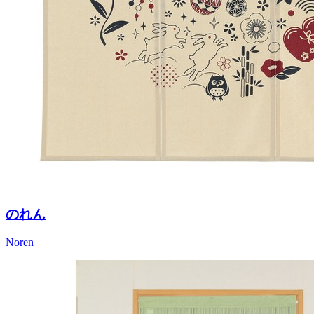
のれん
Noren