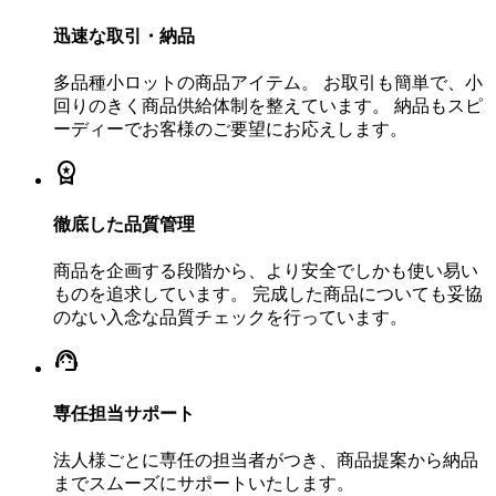
迅速な取引・納品
多品種小ロットの商品アイテム。 お取引も簡単で、小
回りのきく商品供給体制を整えています。 納品もスピ
ーディーでお客様のご要望にお応えします。
workspace_premium
徹底した品質管理
商品を企画する段階から、より安全でしかも使い易い
ものを追求しています。 完成した商品についても妥協
のない入念な品質チェックを行っています。
support_agent
専任担当サポート
法人様ごとに専任の担当者がつき、商品提案から納品
までスムーズにサポートいたします。