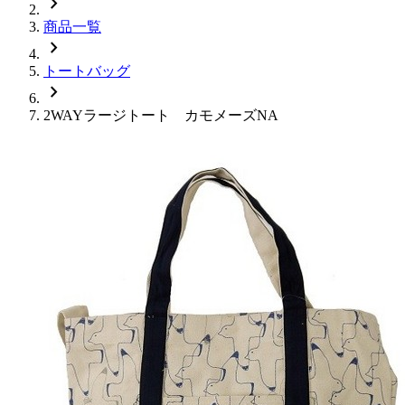
chevron_right
商品一覧
chevron_right
トートバッグ
chevron_right
2WAYラージトート カモメーズNA