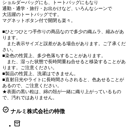
ショルダーバッグにも、トートバッグにもなり
通勤・通学・旅行・お出かけなど、いろんなシーンで
大活躍のトートバッグです。
マグネットボタン付で開閉も楽々。
■ひとつひとつ手作りの商品なので多少の織ムラ、縮みがあ
ります。
また表示サイズと誤差がある場合があります。ご了承くだ
さい。
■染色の性質上、多少色落ちすることがあります。
また、湿った状態で長時間重ね合せると移染することがあ
ります。ご注意ください。
■製品の性質上、洗濯はできません。
■直射日光やライトに長時間さらされると、色あせることが
あるので、ご注意ください。
★表面の黒い粒は、綿の殻が一緒に織り上がっているもの
で、汚れではありません。
verified
ナルミ株式会社の特徴
inventory_2