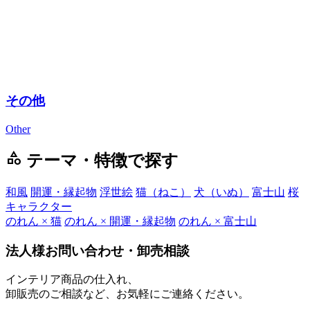
その他
Other
category
テーマ・特徴で探す
和風
開運・縁起物
浮世絵
猫（ねこ）
犬（いぬ）
富士山
桜
キャラクター
のれん × 猫
のれん × 開運・縁起物
のれん × 富士山
法人様お問い合わせ・卸売相談
インテリア商品の仕入れ、
卸販売のご相談など、お気軽にご連絡ください。