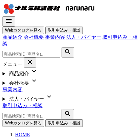
menu
Webカタログを見る
取引申込み・相談
商品紹介
会社概要
事業内容
法人・バイヤー
取引申込み・相
談
search
close
メニュー
expand_more
商品紹介
expand_more
会社概要
事業内容
expand_more
法人・バイヤー
取引申込み・相談
search
Webカタログを見る
取引申込み・相談
HOME