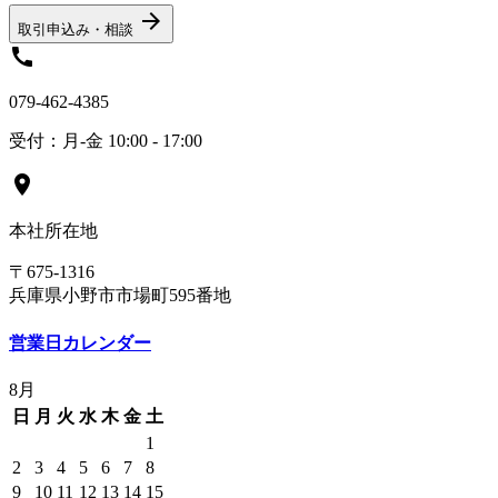
arrow_forward
取引申込み・相談
call
079-462-4385
受付：月-金 10:00 - 17:00
location_on
本社所在地
〒675-1316
兵庫県小野市市場町595番地
営業日カレンダー
8月
日
月
火
水
木
金
土
1
2
3
4
5
6
7
8
9
10
11
12
13
14
15