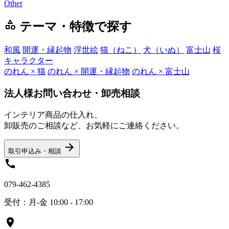
Other
category
テーマ・特徴で探す
和風
開運・縁起物
浮世絵
猫（ねこ）
犬（いぬ）
富士山
桜
キャラクター
のれん × 猫
のれん × 開運・縁起物
のれん × 富士山
法人様お問い合わせ・卸売相談
インテリア商品の仕入れ、
卸販売のご相談など、お気軽にご連絡ください。
arrow_forward
取引申込み・相談
call
079-462-4385
受付：月-金 10:00 - 17:00
location_on