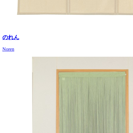
のれん
Noren