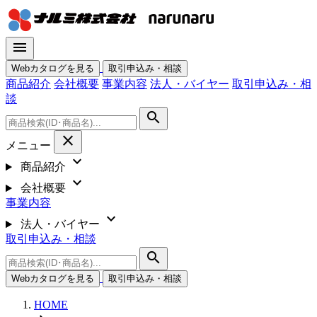
menu
Webカタログを見る
取引申込み・相談
商品紹介
会社概要
事業内容
法人・バイヤー
取引申込み・相
談
search
close
メニュー
expand_more
商品紹介
expand_more
会社概要
事業内容
expand_more
法人・バイヤー
取引申込み・相談
search
Webカタログを見る
取引申込み・相談
HOME