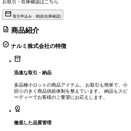
お取引・在庫確認はこちら
mail
取引申込み・相談(在庫確認)
description
商品紹介
verified
ナルミ株式会社の特徴
inventory_2
迅速な取引・納品
多品種小ロットの商品アイテム。 お取引も簡単で、小
回りのきく商品供給体制を整えています。 納品もスピ
ーディーでお客様のご要望にお応えします。
workspace_premium
徹底した品質管理